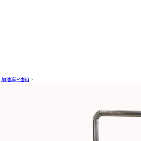
>
加油车+油箱
>