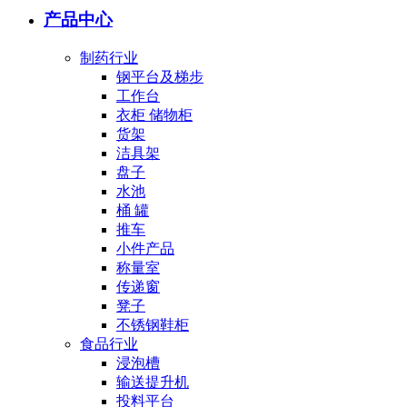
产品中心
制药行业
钢平台及梯步
工作台
衣柜 储物柜
货架
洁具架
盘子
水池
桶 罐
推车
小件产品
称量室
传递窗
凳子
不锈钢鞋柜
食品行业
浸泡槽
输送提升机
投料平台