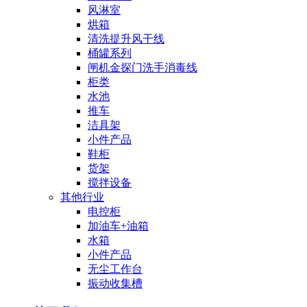
风淋室
烘箱
清洗提升风干线
桶罐系列
闸机金探门洗手消毒线
柜类
水池
推车
洁具架
小件产品
鞋柜
货架
搅拌设备
其他行业
电控柜
加油车+油箱
水箱
小件产品
无尘工作台
振动收集槽