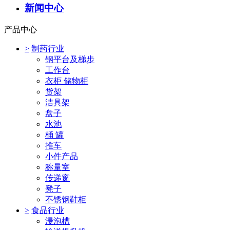
新闻中心
产品中心
>
制药行业
钢平台及梯步
工作台
衣柜 储物柜
货架
洁具架
盘子
水池
桶 罐
推车
小件产品
称量室
传递窗
凳子
不锈钢鞋柜
>
食品行业
浸泡槽