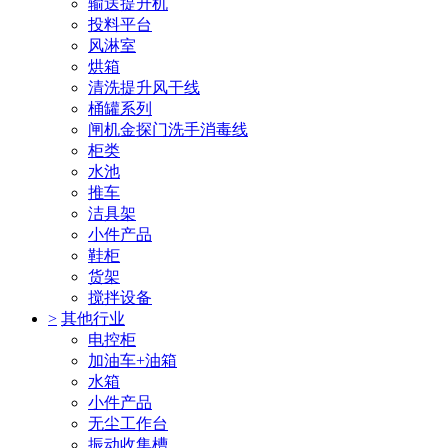
输送提升机
投料平台
风淋室
烘箱
清洗提升风干线
桶罐系列
闸机金探门洗手消毒线
柜类
水池
推车
洁具架
小件产品
鞋柜
货架
搅拌设备
>
其他行业
电控柜
加油车+油箱
水箱
小件产品
无尘工作台
振动收集槽