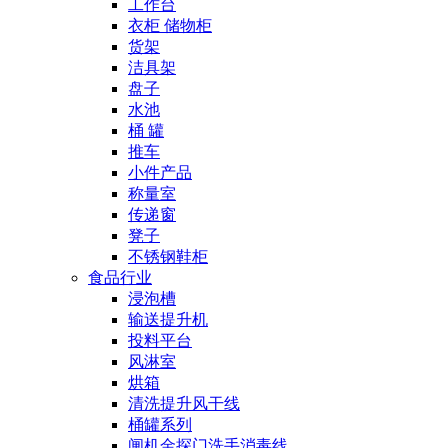
工作台
衣柜 储物柜
货架
洁具架
盘子
水池
桶 罐
推车
小件产品
称量室
传递窗
凳子
不锈钢鞋柜
食品行业
浸泡槽
输送提升机
投料平台
风淋室
烘箱
清洗提升风干线
桶罐系列
闸机金探门洗手消毒线