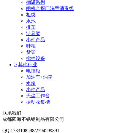
桶罐系列
闸机金探门洗手消毒线
柜类
水池
推车
洁具架
小件产品
鞋柜
货架
搅拌设备
>
其他行业
电控柜
加油车+油箱
水箱
小件产品
无尘工作台
振动收集槽
联系我们
成都四海不锈钢制品有限公司
QQ:1733108598/2794599891