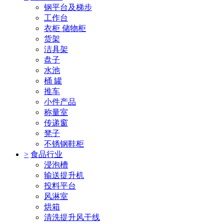
钢平台及梯步
工作台
衣柜 储物柜
货架
洁具架
盘子
水池
桶 罐
推车
小件产品
称量室
传递窗
凳子
不锈钢鞋柜
>
食品行业
浸泡槽
输送提升机
投料平台
风淋室
烘箱
清洗提升风干线