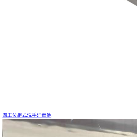
四工位柜式洗手消毒池