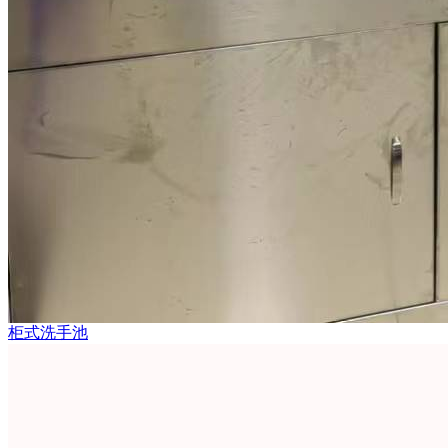
柜式洗手池