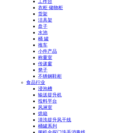
工作台
衣柜 储物柜
货架
洁具架
盘子
水池
桶 罐
推车
小件产品
称量室
传递窗
凳子
不锈钢鞋柜
食品行业
浸泡槽
输送提升机
投料平台
风淋室
烘箱
清洗提升风干线
桶罐系列
闸机金探门洗手消毒线